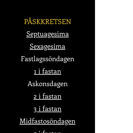
PÅSKKRETSEN
Septuagesima
Sexagesima
Fastlagssöndagen
1 i fastan
Askonsdagen
2 i fastan
3 i fastan
Midfastosöndagen