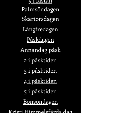
5 i fastan
Palmsöndagen
Skärtorsdagen
Långfredagen
Påskdagen
Annandag påsk
2 i påskt
iden
3 i påsktiden
4 i påsktiden
5 i påsktiden
Bönsöndagen
Kristi Himmelsfärds dag