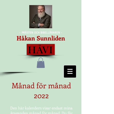
- PRÄSTEN OCH BIBELLÄRAREN -
Håkan Sunnliden
Månad för månad
2022
Den här kalendern visar endast mina
åtaganden månad för månad. Du får