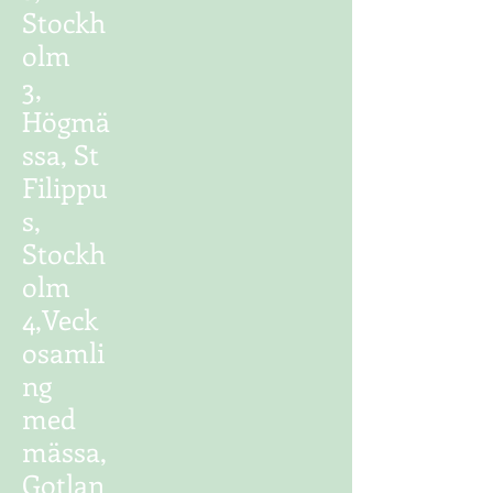
Stockh
olm
3,
Högmä
ssa, St
Filippu
s,
Stockh
olm
4,Veck
osamli
ng
med
mässa,
Gotlan