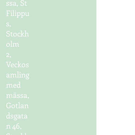
ssa, St
Filippu
s,
Stockh
olm
2,
Veckos
amling
med
mässa,
Gotlan
dsgata
n 46,