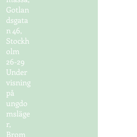
Gotlan
dsgata
n 46,
Stockh
olm
26-29
Under
visning
på
ungdo
msläge
r,
Brom