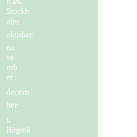
n 46,
Stockh
olm
oktober
no
ve
mb
er
decem
ber
1,
Högmä