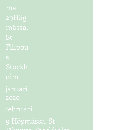
ma
29Hög
mässa,
St
Filippu
s,
Stockh
olm
januari
2020
februari
9 Högmässa, St
Filippus, Stockholm