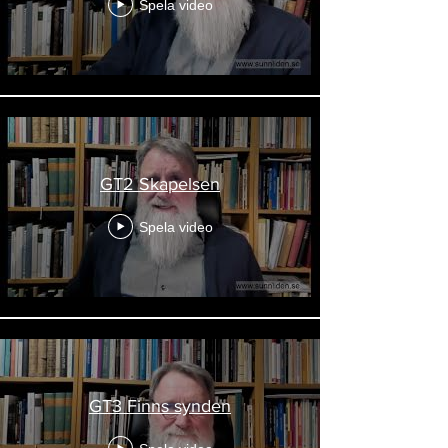
Spela video
GT2 Skapelsen
Spela video
GT3 Finns synden