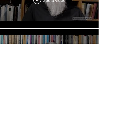
Spela video
GT4 Abram blir Abraham
Spela video
Läs in fler
FOLLOW ME