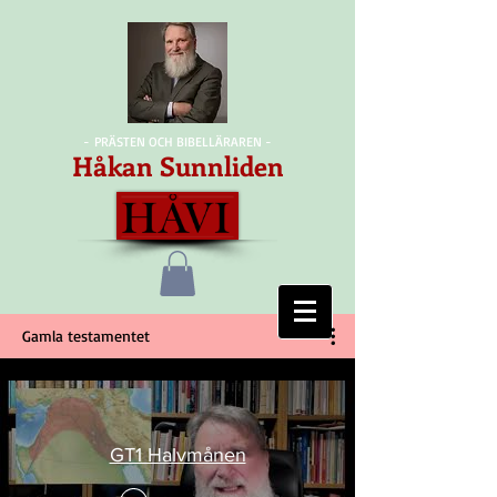
- PRÄSTEN OCH BIBELLÄRAREN -
Håkan Sunnliden
Gamla testamentet
GT1 Halvmånen