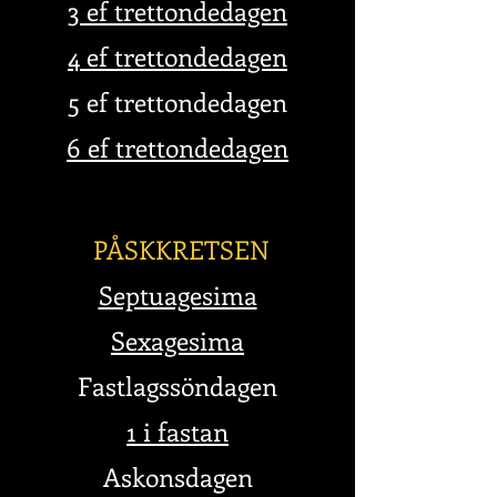
3 ef tretto
ndedagen
4 ef tretto
ndedagen
5 ef t
retto
nde
dagen
6 ef tretto
ndedagen
PÅSKKRETSEN
Septuagesima
Sexagesima
Fastlagssöndagen
1 i fastan
Askonsdagen