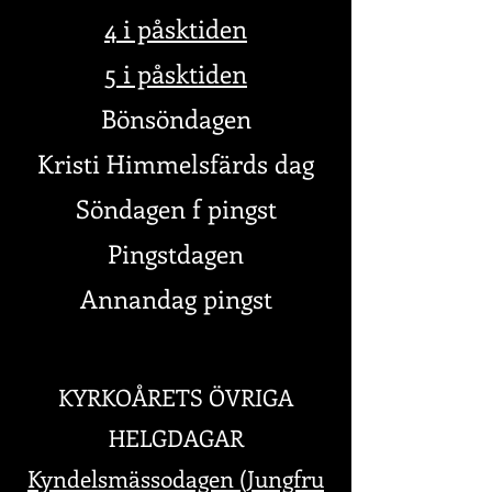
4 i påsktiden
5 i påsktiden
Bönsöndagen
Kristi Himmelsfärds dag
Söndagen f pingst
Pingstdagen
Annandag pingst
KYRKOÅRETS ÖVRIGA
HELGDAGAR
Kyndelsmässodagen (Jungfru