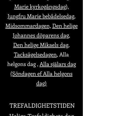
Marie kyrkogångsdag),
Jungfru Marie bebådelsedag
,
Midsommardagen,
Den helige
Johannes döparens dag,
Den helige Mikaels dag,
Tacksägelsedagen
, Alla
helgons dag ,
Alla själars dag
(Söndagen ef Alla helgons
dag)
TREFALDIGHETSTIDEN
Heliga Trefaldighets dag