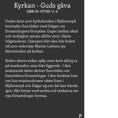
Kyrkan - Guds gåva
ISBN
91-971101-2-4
Under åren som kyrkoherden i Hjälmseryd
brottades Sunnliden med frågan om
församlingens förnyelse. Gapet mellan ideal
och verklighet syntes alltför stort. Därav
frågetecknet. I kampen blev den här boken
till som redovisar Martin Luthers sju
kännetecken på kyrkan.
Boken skrevs redan 1989, men kom aldrig ut
på marknaden utan blev liggande. I den
avslutande delen skriver Sunnliden om
framtidens församlingar. I den berättar han
om hur missionshusen växte fram i
Hjälmseryd och frågar sig om det kan hända
igen. Här börjar med andra ord tankarna om
nya församlingar formas.
P