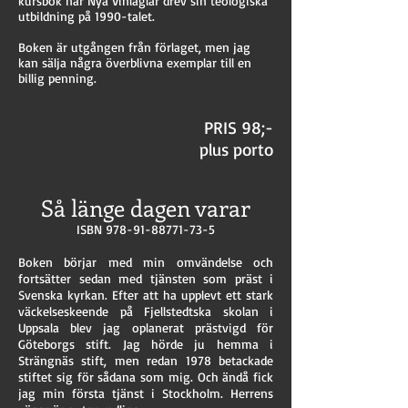
kursbok när Nya Vinläglar drev sin teologiska
utbildning på 1990-talet.
Boken är utgången från förlaget, men jag
kan sälja några överblivna exemplar till en
billig penning.
PRIS 98;-
plus porto
Så länge dagen varar
ISBN
978-91-88771-73-5
Boken börjar med min omvändelse och
fortsätter sedan med tjänsten som präst i
Svenska kyrkan. Efter att ha upplevt ett stark
väckelseskeende på Fjellstedtska skolan i
Uppsala blev jag oplanerat prästvigd för
Göteborgs stift. Jag hörde ju hemma i
Strängnäs stift, men redan 1978 betackade
stiftet sig för sådana som mig. Och ändå fick
jag min första tjänst i Stockholm. Herrens