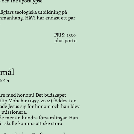
s och the apocalypse.
glars teologiska utbildning på
ammanhang. HåVi har endast ett par
.
PRIS: 150;-
plus porto
 mål
5-4-4
vidare med honom! Det budskapet
ilip Mohabir (1937-2004) föddes i en
de Jesus sig för honom och han blev
t missionera.
ade mer än hundra församlingar. Han
är skulle komma att ske stora