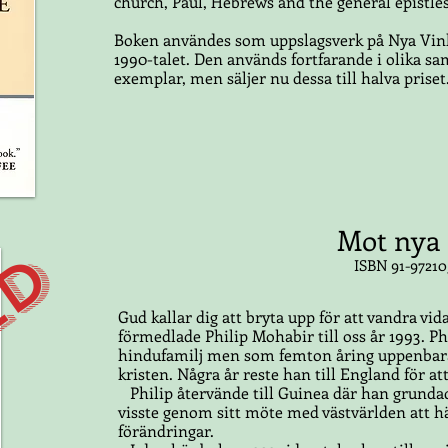
church, Paul, Hebrews and the general epistle
Boken användes som uppslagsverk på Nya Vinlä
1990-talet. Den används fortfarande i olika s
exemplar, men säljer nu dessa till halva priset
Mot nya
LD
ISBN 91-97210
Gud kallar dig att bryta upp för att vandra 
förmedlade Philip Mohabir till oss år 1993. Ph
hindufamilj men som femton åring uppenbara
kristen. Några år reste han till England för at
Philip återvände till Guinea där han grund
visste genom sitt möte med västvärlden att h
förändringar.