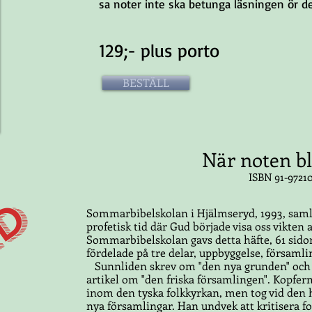
sa noter inte ska betunga läsningen ör de
129;- plus porto
BESTÄLL
När noten blev
ISBN 91-97210
LD
Sommarbibelskolan i Hjälmseryd, 1993, samla
profetisk tid där Gud började visa oss vikt
Sommarbibelskolan gavs detta häfte, 61 sidor,
fördelade på tre delar, uppbyggelse, församl
Sunnliden skrev om "den nya grunden" och
artikel om "den friska församlingen". Kopfer
inom den tyska folkkyrkan, men tog vid den hä
nya församlingar. Han undvek att kritisera f