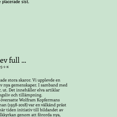
 placerade sist.
 full ...
5-1-x
de stora skaror. Vi upplevde en
en av nya gemenskaper. I samband med
 ut. Det innehåller elva artiklar
ingsliv och tillämpning.
 översatte Wolfram Kopfermans
man (1938-2018) var en välkänd präst
r tiden initiativ till bildandet av
olkkyrkan genom att förorda nya,