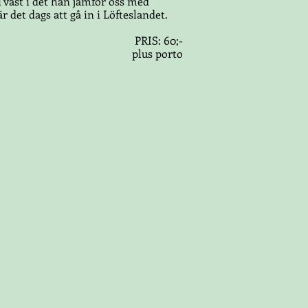
i väst i det han jämför oss med
 det dags att gå in i Löfteslandet.
PRIS: 60;-
plus porto