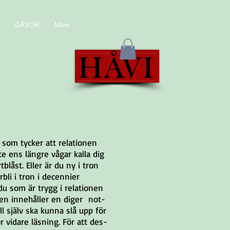
GÅVOR
More
som tycker att relationen​
nte ens längre vågar kalla dig
tblåst. Eller är du ny i tron
bli i tron i decennier
du som är trygg i relationen
den innehåller en diger not-
ll själv ska kunna slå upp för
ör vidare läsning. För att des-