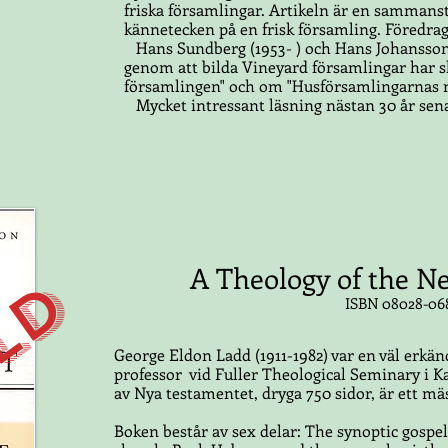
friska församlingar. Artikeln är en sammans
kännetecken på en frisk församling. Föredr
Hans Sundberg (1953- ) och Hans Johansson
genom att bilda Vineyard församlingar har s
församlingen" och om "Husförsamlingarnas 
Mycket intressant läsning nästan 30 år se
A Theology of the Ne
LD
ISBN 08028-06
George Eldon Ladd (1911-1982) var en väl erkä
professor vid Fuller Theological Seminary i 
av Nya testamentet, dryga 750 sidor, är ett mä
Boken består av sex delar: The synoptic gospel