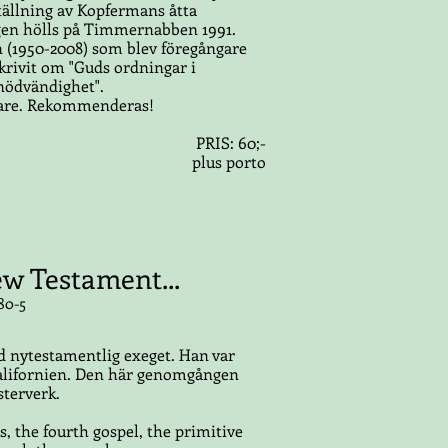
tällning av Kopfermans åtta
agen hölls på Timmernabben 1991.
 (1950-2008) som blev föregångare
krivit om "Guds ordningar i
nödvändighet".
nare. Rekommenderas!
PRIS: 60;-
plus porto
w Testament...
80-5
nd nytestamentlig exeget. Han var
Kalifornien. Den här genomgången
sterverk.
s, the fourth gospel, the primitive