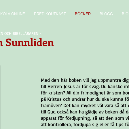
SKOLA ONLINE
PREDIKOUTKAST
BÖCKER
BLOGG
BIO
EN OCH BIBELLÄRAREN -
 Sunnliden
Med den här boken vill jag uppmuntra dig 
till Herren Jesus är för svag. Du kanske i
för kristen? All din frimodighet är som bor
på Kristus och undrar hur du ska kunna för
framöver? Det kan mycket väl vara så att 
till Gud också kan ha glädje av boken då 
apparat för fördjupning, så att den som vi
att kontrollera, fördjupa sig eller få tips f