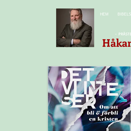
HEM
BIBEL
- PRÄST
Håkan