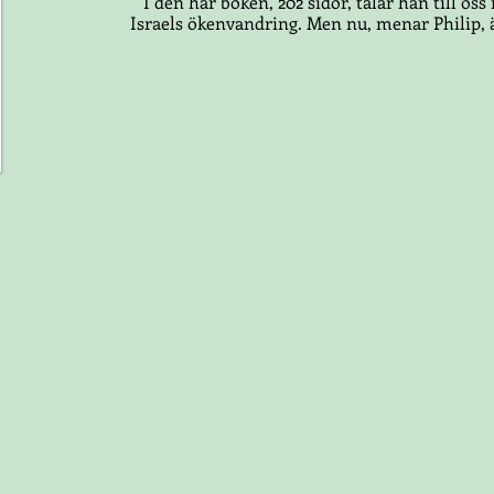
I den här boken, 202 sidor, talar han till oss 
Israels ökenvandring. Men nu, menar Philip, är